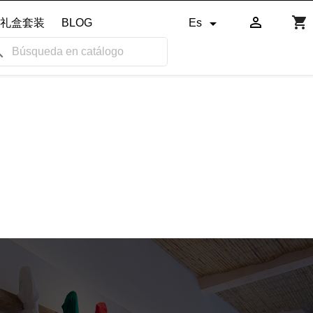

shopping_cart

礼盒套装
BLOG
Es
ch