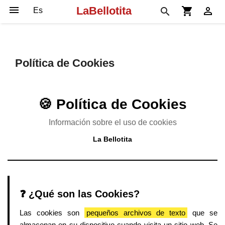

LaBellotita
shopping_cart

search
Política de Cookies
🍪 Política de Cookies
Información sobre el uso de cookies
La Bellotita
❓ ¿Qué son las Cookies?
Las cookies son
pequeños archivos de texto
que se
almacenan en su dispositivo cuando visita un sitio web. Se