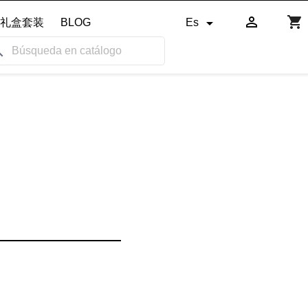

shopping_cart

礼盒套装
BLOG
Es
ch