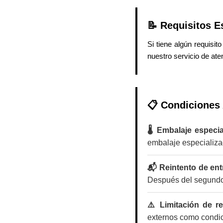
📝 Requisitos E
Si tiene algún requisi
nuestro servicio de aten
📋 Condiciones 
🌡️ Embalaje especi
embalaje especializa
📬 Reintento de en
Después del segundo 
⚠️ Limitación de r
externos como condici