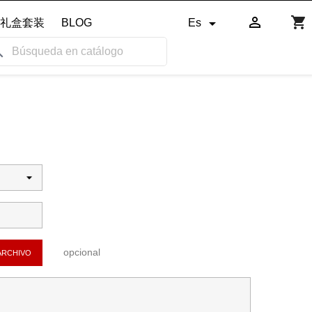

shopping_cart

礼盒套装
BLOG
Es
ch
opcional
ARCHIVO