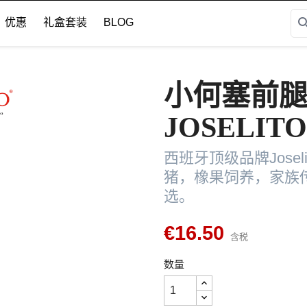
sear
优惠
礼盒套装
BLOG
小何塞前腿片
JOSELITO
西班牙顶级品牌Jose
猪，橡果饲养，家族
选。
€16.50
含税
数量