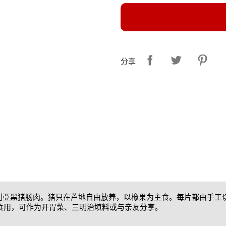
分享
前腿片选自伊比利亞黑猪肠肉。猪只在芦地自由放养，以橡果为主食。每片都由
和食用，可作为开胃菜、三明治填料或与亲友分享。