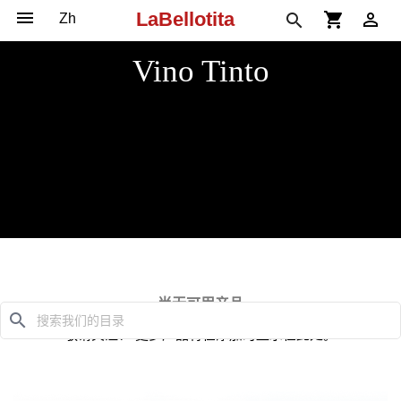

LaBellotita
shopping_cart

search
Vino Tinto
尚无可用产品
search
敬请关注！ 更多产品将在添加时显示在此处。